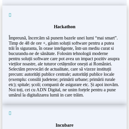

Hackathon
Împreună, încercăm să punem bazele unei lumi “mai smart”.
Timp de 48 de ore +, găsim soluții software pentru a putea
trăi în siguranta, în orase inteligente, într-un mediu curat si
bucurandu-ne de sănătate. Folosim tehnologii moderne
pentru soluții software care pot avea un impact pozitiv asupra
vieților noastre, ale tuturor cetățenilor onești ai României.
Selectăm provocări de actualitate, care să vizeze instituții
precum: autorități publice centrale; autorități publice locale
(exemplu: consilii judetene; primării urbane; primării rurale
etc); spitale; școli; companii de asigurare etc. Și apoi inovăm.
Noi toți, cei cu ADN Digital, ne unim forțele pentru a pune
umărul la digitalizarea lumii in care trăim.

Incubare