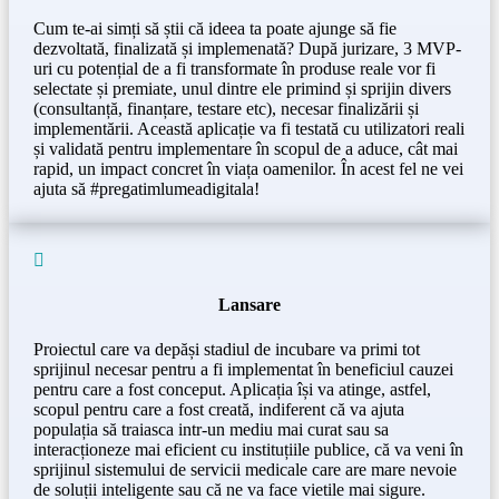
Cum te-ai simți să știi că ideea ta poate ajunge să fie
dezvoltată, finalizată și implemenată? După jurizare, 3 MVP-
uri cu potențial de a fi transformate în produse reale vor fi
selectate și premiate, unul dintre ele primind și sprijin divers
(consultanță, finanțare, testare etc), necesar finalizării și
implementării. Această aplicație va fi testată cu utilizatori reali
și validată pentru implementare în scopul de a aduce, cât mai
rapid, un impact concret în viața oamenilor. În acest fel ne vei
ajuta să #pregatimlumeadigitala!

Lansare
Proiectul care va depăși stadiul de incubare va primi tot
sprijinul necesar pentru a fi implementat în beneficiul cauzei
pentru care a fost conceput. Aplicația își va atinge, astfel,
scopul pentru care a fost creată, indiferent că va ajuta
populația să traiasca intr-un mediu mai curat sau sa
interacționeze mai eficient cu instituțiile publice, că va veni în
sprijinul sistemului de servicii medicale care are mare nevoie
de soluții inteligente sau că ne va face vietile mai sigure.