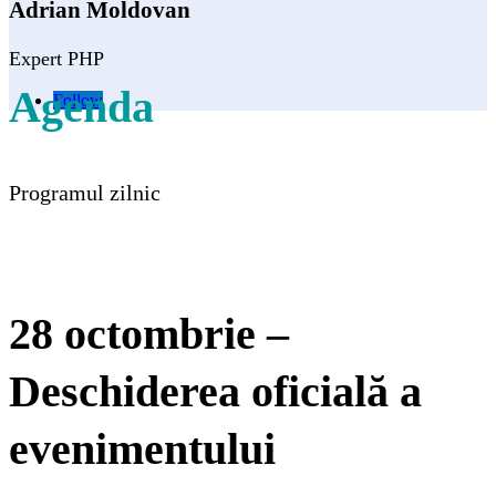
Adrian Moldovan
Expert PHP
Agenda
Follow
Programul zilnic
28 octombrie –
Deschiderea oficială a
evenimentului